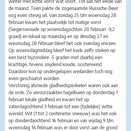
winter met lichte vorst wat voort. Tot aan het einde van
de maand. Toen pakte de zogenaamde Russiche Beer
nog even stevig uit. Van zondag 25 t/m woensdag 28
februari kwam het plaatselijk tot matige vorst
(Siegerswoude op woensdagochten 28 februari -9,2
graad) en lokaal op maandag en op dinsdag 27 en
weonsdag 28 februari bleef het ook overdag vriezen.
Op woensdagmiddag bleef het kwik zelfs steken op
een best bijzondere -5 graden met daarbij een
krachtige, tevens snijdend koude, oostenwind.
Daardoor kon op ondergelopen weilanden toch nog
even geschaatst worden.
Verstoring alsmede gladheidsperikelen waren ook aan
de orde. Zo veroorzaakten hagelbuien op donderdag 1
februari lokale gladheid en kwam het op
zaterdagochtend 3 februari tot een (tijdelijke) witte
wereld. Wit (1 tot 2 centimeter sneeuw) was het ook
op donderdaochtend 16 februari en van vrijdag 9 t/m
woensdag 14 februari was er door vorst aan de grond