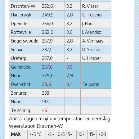
Drachten-W
252,6
3,2
R. Visser
Haulerwijk
249,5
2,8
G. Teijema
Opeinde
256,0
3,2
J. Booi
Rottevalle
262,0
3,0
J. Arendsz
Siegerswoude
257,9
2,8
A. Vermaas
Sumar
237,1
3,2
D. Strijker
Ureterp
257,0
-
U. Hosper
Gemiddeld
257,6
3,0
Norm
229,0
2,9
Overschot
28,6
0,1
Te warm
Zonuren
238
Norm
193
Te zonnig
45
Aantal dagen min/max temperatuur en neerslag
weerstation Drachten-W
MAX
<-5 °C
-5 -
0-5
5-
10-
15-
>20