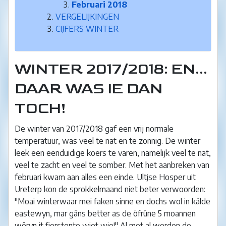
Februari 2018
VERGELIJKINGEN
CIJFERS WINTER
WINTER 2017/2018: EN...
DAAR WAS IE DAN
TOCH!
De winter van 2017/2018 gaf een vrij normale
temperatuur, was veel te nat en te zonnig. De winter
leek een eenduidige koers te varen, namelijk veel te nat,
veel te zacht en veel te somber. Met het aanbreken van
februari kwam aan alles een einde. Ultjse Hosper uit
Ureterp kon de sprokkelmaand niet beter verwoorden:
"Moai winterwaar mei faken sinne en dochs wol in kâlde
eastewyn, mar gâns better as de ôfrûne 5 moannen
wêryn it fierstente wiet wie!" Al met al werden de