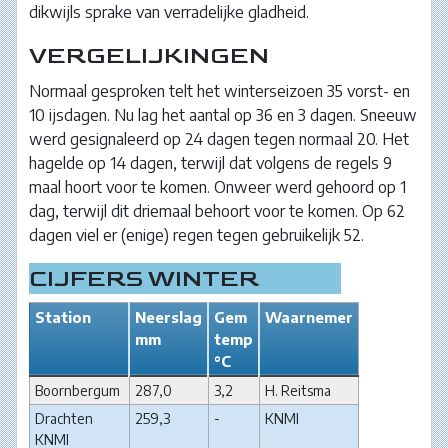
dikwijls sprake van verradelijke gladheid.
VERGELIJKINGEN
Normaal gesproken telt het winterseizoen 35 vorst- en
10 ijsdagen. Nu lag het aantal op 36 en 3 dagen. Sneeuw
werd gesignaleerd op 24 dagen tegen normaal 20. Het
hagelde op 14 dagen, terwijl dat volgens de regels 9
maal hoort voor te komen. Onweer werd gehoord op 1
dag, terwijl dit driemaal behoort voor te komen. Op 62
dagen viel er (enige) regen tegen gebruikelijk 52.
CIJFERS WINTER
Station
Neerslag
Gem
Waarnemer
mm
temp
°C
Boornbergum
287,0
3,2
H. Reitsma
Drachten
259,3
-
KNMI
KNMI