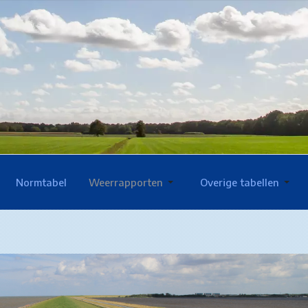
Normtabel
Weerrapporten
Overige tabellen