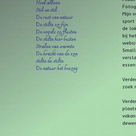
Heel alleen
Fotog
Stil en stil
Mijn 
De rust van natuur
sport
De stilte zo fijn
de lo
De vogels ze fluiten
bij h
De stilte hier buiten
websi
Stralen van warmte
Small
De kracht van de zon
versl
stilte de stilte
essen
De natuur het bezong
Verde
zoek 
Verde
plaat
vakant
dewere