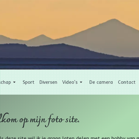
schap
Sport
Diversen
Video's
De camera
Contact
kom op mijn foto site.
ls deze site wil ik je graag laten delen met een hobby van m