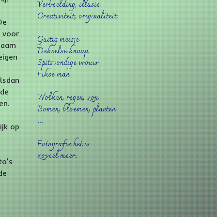
Verbeelding, illusie
Creativiteit, originaliteit
De
 voor
Guitig meisje
kzaam
Dekselse knaap
eigen
Spitsvondige vrouw
Fikse man
alsdan
 de
Wolken, regen, zon
en.
Bomen, bloemen, planten
...
ijk op
Fotografie het is
zoveel meer.
to's
de