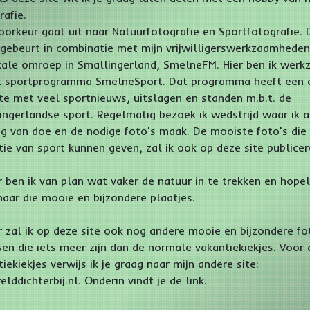
rafie.
voorkeur gaat uit naar Natuurfotografie en Sportfotografie. 
 gebeurt in combinatie met mijn vrijwilligerswerkzaamheden
kale omroep in Smallingerland, SmelneFM. Hier ben ik wer
et sportprogramma SmelneSport. Dat programma heeft een 
te met veel sportnieuws, uitslagen en standen m.b.t. de
ingerlandse sport. Regelmatig bezoek ik wedstrijd waar ik 
ag van doe en de nodige foto's maak. De mooiste foto's die
tie van sport kunnen geven, zal ik ook op deze site publicer
r ben ik van plan wat vaker de natuur in te trekken en hopel
naar die mooie en bijzondere plaatjes.
r zal ik op deze site ook nog andere mooie en bijzondere fo
sen die iets meer zijn dan de normale vakantiekiekjes. Voor 
iekiekjes verwijs ik je graag naar mijn andere site:
lddichterbij.nl. Onderin vindt je de link.