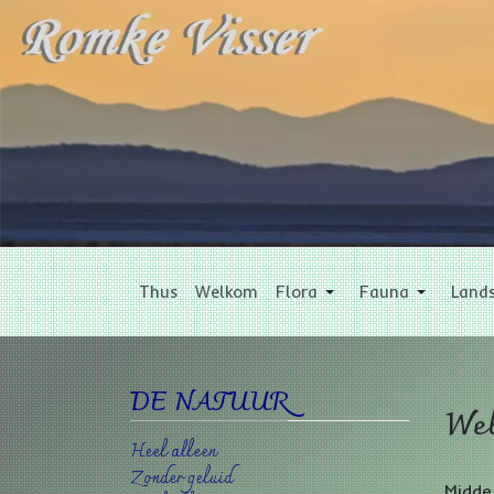
Thus
Welkom
Flora
Fauna
Land
DE NATUUR
Wel
Heel alleen
Zonder geluid
Midde